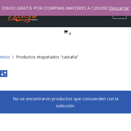
ENVIO GRATIS POR COMPRAS MAYORES A 120.000
Descartar
Saltar
al
contenido
0
Inicio
\
Productos etiquetados “castaña”
No se encontraron productos que concuerden con la
selección.