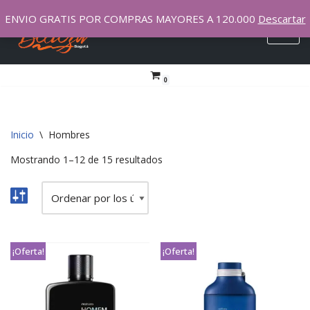
ENVIO GRATIS POR COMPRAS MAYORES A 120.000
Descartar
Saltar
al
contenido
0
Inicio
\
Hombres
Mostrando 1–12 de 15 resultados
¡Oferta!
¡Oferta!