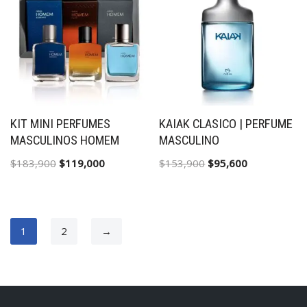
KIT MINI PERFUMES
KAIAK CLASICO | PERFUME
MASCULINOS HOMEM
MASCULINO
$
183,900
$
119,000
$
153,900
$
95,600
1
2
→