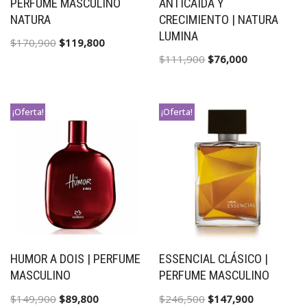
PERFUME MASCULINO
ANTICAIDA Y
NATURA
CRECIMIENTO | NATURA
LUMINA
$
170,900
$
119,800
$
111,900
$
76,000
¡Oferta!
¡Oferta!
HUMOR A DOIS | PERFUME
ESSENCIAL CLÁSICO |
MASCULINO
PERFUME MASCULINO
$
149,900
$
89,800
$
246,500
$
147,900