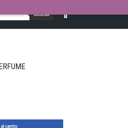
BUSCAR
0
PERFUME
 al carrito