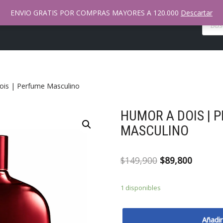
ENVIO GRATIS POR COMPRAS MAYORES A 120.000
Descartar
nda Natura Online
Mi Cuenta
Contacto
Tienda
is | Perfume Masculino
HUMOR A DOIS | 
MASCULINO
$
149,900
$
89,800
1 disponibles
Añadir