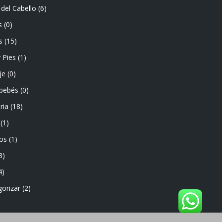
del Cabello
(6)
s
(0)
s
(15)
 Pies
(1)
je
(0)
 bebés
(0)
ria
(18)
(1)
os
(1)
3)
4)
gorizar
(2)