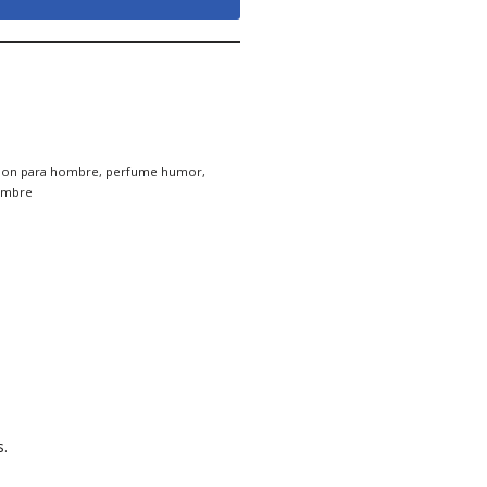
ion para hombre
,
perfume humor
,
ombre
.