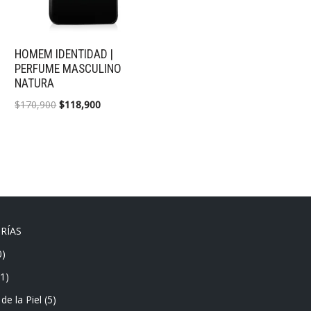
HOMEM IDENTIDAD |
PERFUME MASCULINO
NATURA
$
170,900
$
118,900
RÍAS
0)
(1)
de la Piel
(5)