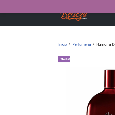
Tie
Saltar
al
contenido
Inicio
\
Perfumeria
\
Humor a Do
¡Oferta!