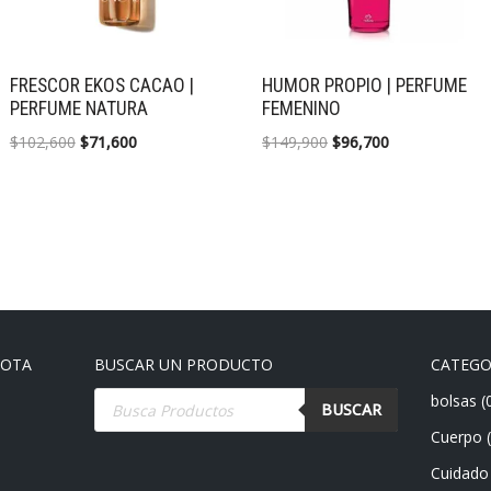
FRESCOR EKOS CACAO |
HUMOR PROPIO | PERFUME
PERFUME NATURA
FEMENINO
$
102,600
$
71,600
$
149,900
$
96,700
GOTA
BUSCAR UN PRODUCTO
CATEGO
bolsas
(
BUSCAR
Cuerpo
Cuidado 