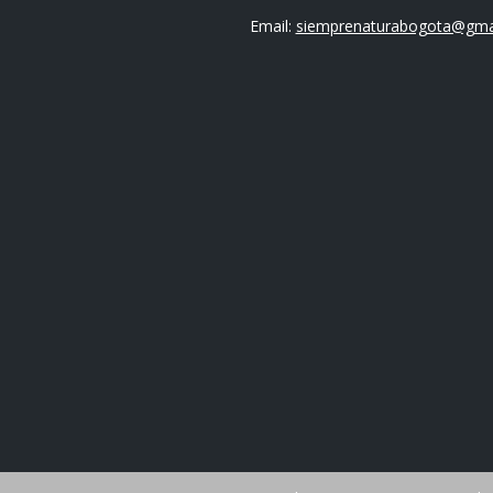
Email:
siemprenaturabogota@gma