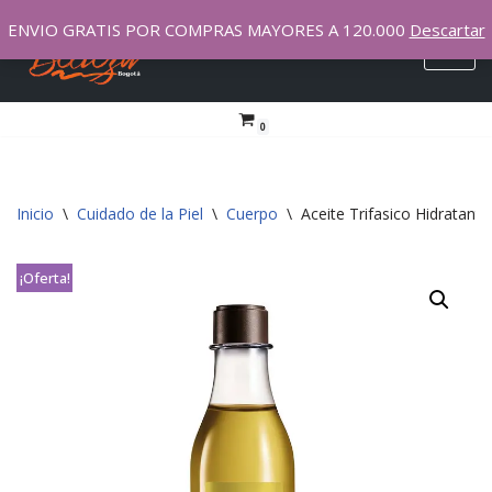
ENVIO GRATIS POR COMPRAS MAYORES A 120.000
Descartar
Saltar
al
contenido
0
Inicio
\
Cuidado de la Piel
\
Cuerpo
\
Aceite Trifasico Hidratant
¡Oferta!