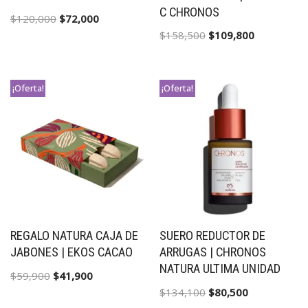
C CHRONOS
$
120,000
$
72,000
$
158,500
$
109,800
¡Oferta!
¡Oferta!
REGALO NATURA CAJA DE
SUERO REDUCTOR DE
JABONES | EKOS CACAO
ARRUGAS | CHRONOS
NATURA ULTIMA UNIDAD
$
59,900
$
41,900
$
134,100
$
80,500