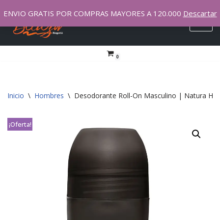
ENVIO GRATIS POR COMPRAS MAYORES A 120.000
Descartar
Saltar
al
contenido
0
Inicio
\
Hombres
\
Desodorante Roll-On Masculino | Natura H
¡Oferta!