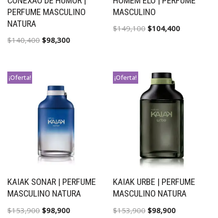
CONEXAO DE HUMOR |
HOMEM ELO | PERFUME
PERFUME MASCULINO
MASCULINO
NATURA
$
149,100
$
104,400
$
140,400
$
98,300
¡Oferta!
¡Oferta!
KAIAK SONAR | PERFUME
KAIAK URBE | PERFUME
MASCULINO NATURA
MASCULINO NATURA
$
153,900
$
98,900
$
153,900
$
98,900