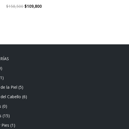
$
158,500
$
109,800
RÍAS
0)
(1)
de la Piel
(5)
del Cabello
(6)
s
(0)
s
(15)
 Pies
(1)