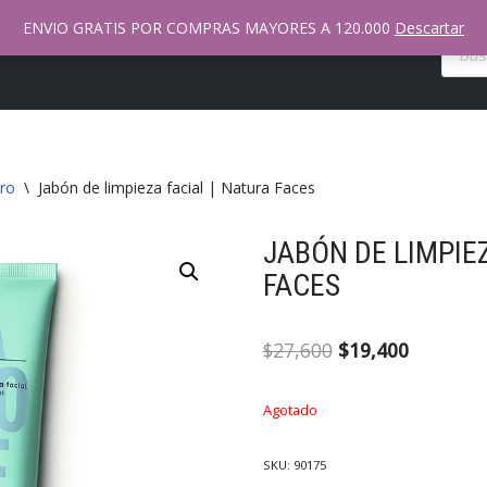
ENVIO GRATIS POR COMPRAS MAYORES A 120.000
Descartar
nda Natura Online
Mi Cuenta
Contacto
Tienda
ro
\
Jabón de limpieza facial | Natura Faces
JABÓN DE LIMPIEZ
FACES
$
27,600
$
19,400
Agotado
SKU:
90175