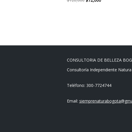
$
120,000
$
72,000
CONSULTORIA DE BELLEZA BO
Consultoría Independiente Natura
Teléfono: 300-7724744
Email:
siemprenaturabogota@gma