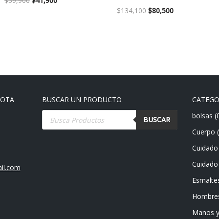
$
59,900
$
41,900
$
134,100
$
80,500
GOTA
BUSCAR UN PRODUCTO
CATEGO
bolsas
(
BUSCAR
Cuerpo
Cuidado 
Cuidado 
il.com
Esmalte
Hombre
Manos y