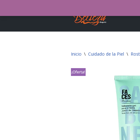
Tie
Saltar
al
contenido
Inicio
\
Cuidado de la Piel
\
Rost
¡Oferta!