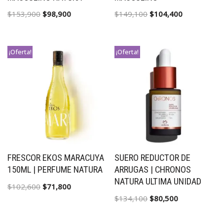
$
153,900
$
98,900
$
149,100
$
104,400
¡Oferta!
¡Oferta!
FRESCOR EKOS MARACUYA
SUERO REDUCTOR DE
150ML | PERFUME NATURA
ARRUGAS | CHRONOS
NATURA ULTIMA UNIDAD
$
102,600
$
71,800
$
134,100
$
80,500