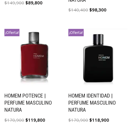
NATURA
$
149,900
$
89,800
$
140,400
$
98,300
¡Oferta!
¡Oferta!
HOMEM POTENCE |
HOMEM IDENTIDAD |
PERFUME MASCULINO
PERFUME MASCULINO
NATURA
NATURA
$
170,900
$
119,800
$
170,900
$
118,900