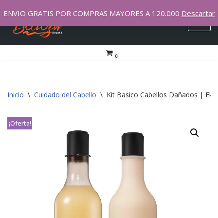
ENVIO GRATIS POR COMPRAS MAYORES A 120.000
Descartar
Saltar
al
contenido
0
Inicio
\
Cuidado del Cabello
\
Kit Basico Cabellos Dañados | Ek
¡Oferta!