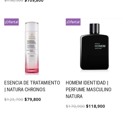
$
158,500
$
109,800
¡Oferta!
¡Oferta!
ESENCIA DE TRATAMIENTO
HOMEM IDENTIDAD |
| NATURA CHRONOS
PERFUME MASCULINO
NATURA
$
123,700
$
79,800
$
170,900
$
118,900