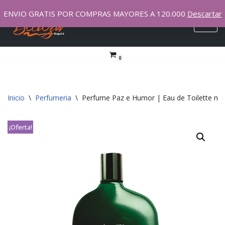
ENVIO GRATIS POR COMPRAS MAYORES A 120.000
Descartar
Saltar
al
contenido
0
Inicio
\
Perfumeria
\
Perfume Paz e Humor | Eau de Toilette ma
¡Oferta!