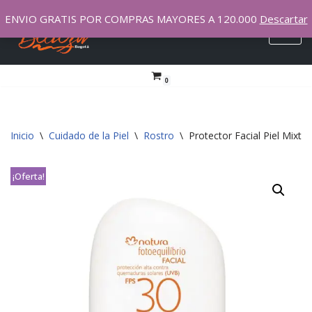
ENVIO GRATIS POR COMPRAS MAYORES A 120.000
Descartar
Saltar
al
contenido
0
Inicio
\
Cuidado de la Piel
\
Rostro
\
Protector Facial Piel Mixta
¡Oferta!