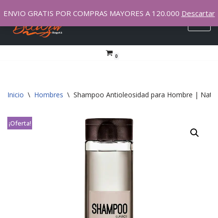
ENVIO GRATIS POR COMPRAS MAYORES A 120.000
Descartar
Saltar
al
contenido
0
Inicio
\
Hombres
\
Shampoo Antioleosidad para Hombre | Nat
¡Oferta!