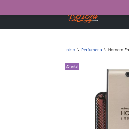
Tie
Saltar
al
contenido
Inicio
\
Perfumeria
\
Homem Emo
¡Oferta!