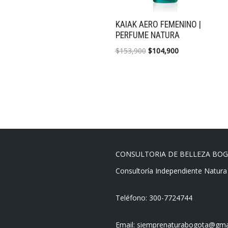
KAIAK AERO FEMENINO |
PERFUME NATURA
$
153,900
$
104,900
CONSULTORIA DE BELLEZA BO
Consultoría Independiente Natura
Teléfono: 300-7724744
Email:
siemprenaturabogota@gma