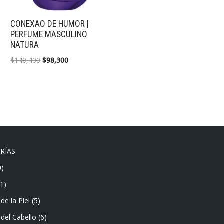
CONEXAO DE HUMOR |
PERFUME MASCULINO
NATURA
$
140,400
$
98,300
RÍAS
0)
(1)
de la Piel
(5)
del Cabello
(6)