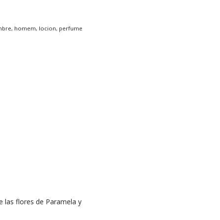
mbre
,
homem
,
locion
,
perfume
de las flores de Paramela y