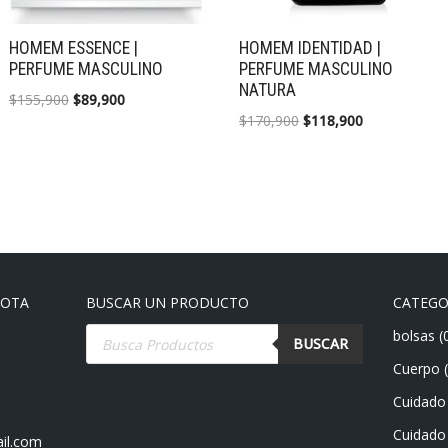
HOMEM ESSENCE |
HOMEM IDENTIDAD |
PERFUME MASCULINO
PERFUME MASCULINO
NATURA
$
155,900
$
89,900
$
170,900
$
118,900
GOTA
BUSCAR UN PRODUCTO
CATEGO
bolsas
(
BUSCAR
Cuerpo
Cuidado 
Cuidado 
il.com