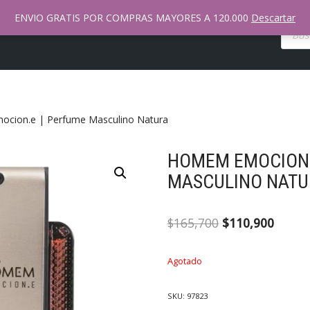
ENVIO GRATIS POR COMPRAS MAYORES A 120.000
Descartar
nda Natura Online
Mi Cuenta
Contacto
Tienda
cion.e | Perfume Masculino Natura
HOMEM EMOCION.
MASCULINO NATU
$
165,700
$
110,900
Agotado
SKU:
97823